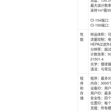
浓度：>35.3
最大误计数率：7
采样1m³需35.
CI-154端口：
CI-156端口：R
性
样品体积：
能
流量控制：
HEPA过滤
分辨率：超过I
计数效率：50
21501-4
光学：镀铑
清洁：与常见
程
程序：最多3
序
内存：300
和
设备ID：用
存
用户ID：最
储
安全性：四
位置ID：每
克隆：所有模