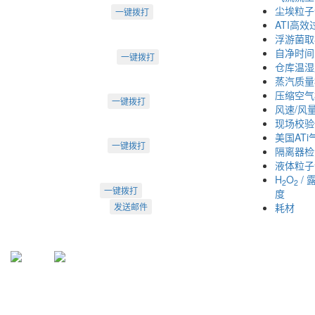
电话：022-23260320
尘埃粒子
一键拨打
ATI高
天津市河西区罗马花园A Ⅱ-1403
浮游菌取
苏州办：
自净时间
电话：0512-62795809
一键拨打
仓库温湿
苏州市工业园区中海湖滨一号3-302
蒸汽质量
成都办：
压缩空气
电话：18222495007
一键拨打
风速/风
成都市武侯大道双楠段112号
现场校验
深圳办：
美国AT
电话：18925246396
一键拨打
隔离器检
深圳市南山区桃源街道创客小镇
液体粒子
H
O
/ 
2
2
022-23260320
一键拨打
度
info@arti.com.cn
发送邮件
耗材
盛源官方QQ: 2276371912
盛源官方公众号：sy-23260320
公众号
服务号
天津盛源科技有限公司
：
天