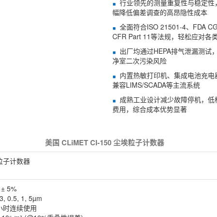
行业领先的测量重复性与稳定性，7
幅降低偏差调查的高昂隐性成本
全面符合ISO 21501-4、FDA CG
CFR Part 11等法规，轻松应对各
出厂均通过HEPA排气泄漏测试，认
净室二次污染风险
内置热敏打印机、集成电池充电
兼容LIMS/SCADA等主流系统
成熟工业设计减少故障停机，低
费用，综合成本优势显著
美国 CLiMET CI-150 尘埃粒子计数器
尘埃粒子计数器
± 5%
0.5, 1, 5µm
6小时连续使用