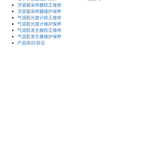
浮游菌采样器校正维修
浮游菌采样器维护保养
气溶胶光度计校正维修
气溶胶光度计维护保养
气溶胶发生器校正维修
气溶胶发生器维护保养
产品培训/验证
007
； 深圳办：
18925246396