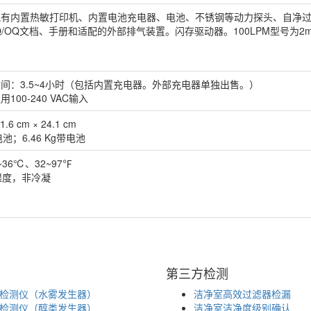
配有内置热敏打印机、内置电池充电器、电池、不锈钢等动力探头、自净
Q/OQ文档、手册和适配的外部排气装置。闪存驱动器。100LPM型号为
间：3.5~4小时（包括内置充电器。外部充电器单独出售。）
100-240 VAC输入
21.6 cm × 24.1 cm
电池；6.46 Kg带电池
36℃、32~97℉
对湿度，非冷凝
第三方检测
检测仪（水雾发生器）
洁净室高效过滤器检漏
检测仪（醇类发生器）
洁净室洁净度级别确认