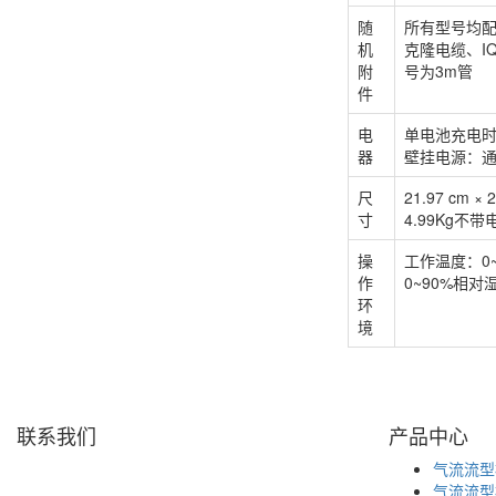
随
所有型号均
机
克隆电缆、I
附
号为3m管
件
电
单电池充电时
器
壁挂电源：通用
尺
21.97 cm × 
寸
4.99Kg不带
操
工作温度：0~
作
0~90%相
环
境
联系我们
产品中心
天津盛源科技有限公司
气流流型
天津办：
气流流型