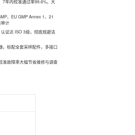
年内校准通过率99.6%，大
MP、EU GMP Annex 1、21
类审计
证达 ISO 3级，彻底规避洁
器，标配全套采样配件，多接口
校准故障率大幅节省维修与调查