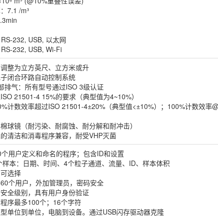
×10⁶ m³ (@10%重叠性误差)
.1 /m³
3min
RS-232, USB, 以太网
S-232, USB, Wi-Fi
可调整为立方英尺、立方米或升
电子闭合环路自动控制系统
外部排气：所有型号通过ISO 3级认证
SO 21501-4 15%的要求（典型值为4~10%）
%计数效率超过ISO 21501-4±20%（典型值<±10%）；100%计数效率@
镍棉球镜（耐污染、耐腐蚀、耐分解和耐冲击）
的清洁和消毒程序兼容，耐受VHP灭菌
0个用户定义和命名的程序；包含ID和设置
0个样本：日期、时间、4个粒子通道、流量、ID、样本体积
户可选择
多60个用户，外加管理员，密码安全
个安全级别，具有用户身份验证
个程序最多100个；16个字符
型单位到单位，电脑到设备。通过USB闪存驱动器克隆