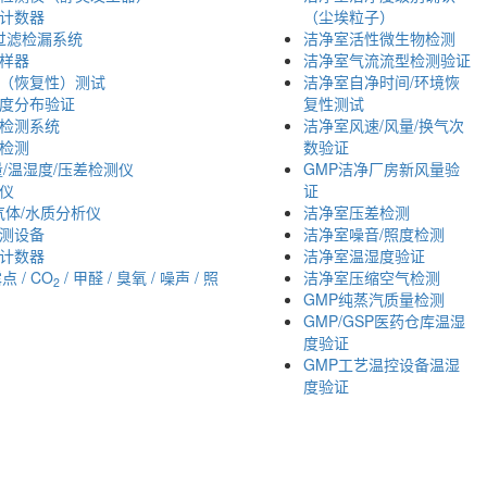
计数器
（尘埃粒子）
效过滤检漏系统
洁净室活性微生物检测
样器
洁净室气流流型检测验证
（恢复性）测试
洁净室自净时间/环境恢
度分布验证
复性测试
检测系统
洁净室风速/风量/换气次
检测
数验证
量/温湿度/压差检测仪
GMP洁净厂房新风量验
仪
证
i气体/水质分析仪
洁净室压差检测
测设备
洁净室噪音/照度检测
计数器
洁净室温湿度验证
露点 / CO
/ 甲醛 / 臭氧 / 噪声 / 照
洁净室压缩空气检测
2
GMP纯蒸汽质量检测
GMP/GSP医药仓库温湿
度验证
GMP工艺温控设备温湿
度验证
津办：
022-23260320
； 苏州办：
0512-62795809
；
成都办：
18222495
Copyright © 2002-2026 arti.com.cn
All Rights Reserved