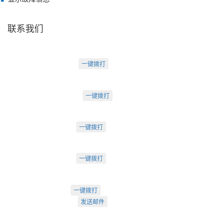
联系我们
天津盛源科技有限公司
天津办：
电话：022-23260320
一键拨打
天津市河西区罗马花园A Ⅱ-1403
苏州办：
电话：0512-62795809
一键拨打
苏州市工业园区中海湖滨一号3-302
成都办：
电话：18222495007
一键拨打
成都市武侯大道双楠段112号
深圳办：
电话：18925246396
一键拨打
深圳市南山区桃源街道创客小镇
022-23260320
一键拨打
info@arti.com.cn
发送邮件
盛源官方QQ: 2276371912
盛源官方公众号：sy-23260320